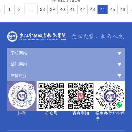
共 916 条记录
...
«
1
2
38
39
40
41
42
43
44
45
46
学校网站
部门网站
友情链接
抖音
公众号
青春宇翔
招生办官方小程
序