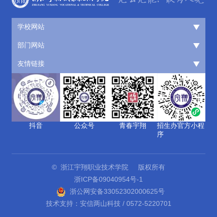
学校网站
部门网站
友情链接
抖音
公众号
青春宇翔
招生办官方小程
序
© 浙江宇翔职业技术学院 版权所有
浙ICP备09040954号-1
浙公网安备33052302000625号
技术支持：安信两山科技 / 0572-5220701