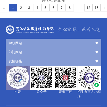
共 241 条记录
«
...
1
2
3
4
5
6
7
8
12
13
»
学校网站
部门网站
友情链接
抖音
公众号
青春宇翔
招生办官方小程
序