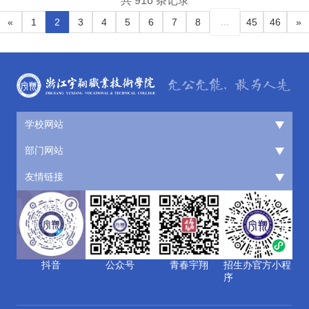
共 916 条记录
...
«
1
2
3
4
5
6
7
8
45
46
»
学校网站
部门网站
友情链接
抖音
公众号
青春宇翔
招生办官方小程
序