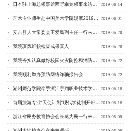
日本驻上海总领事馆西野幸龙领事来访我
2019-06-14
校
艺术专业师生赴中国美术学院观摩2019届
2019-06-01
毕业设计展
安吉县人大常委会王爱民副主任一行来校
2019-05-29
调研
我院班风班貌检查成果喜人
2019-05-28
我院务实认真做好校园火灾防控和消防安
2019-05-22
全宣传月工作
我院顺利举办预防网络诈骗报告会
2019-05-22
湖州师范学院牵手浙江宇翔职业技术学院
2019-05-16
共建图书馆
首届旅游专业“天使计划”现代学徒制开班仪
2019-05-16
式隆重举行
浙江省民办教育协会会长葛为民一行来校
2019-05-09
调研
湖州市地校办公室来校调研
2019-05-08