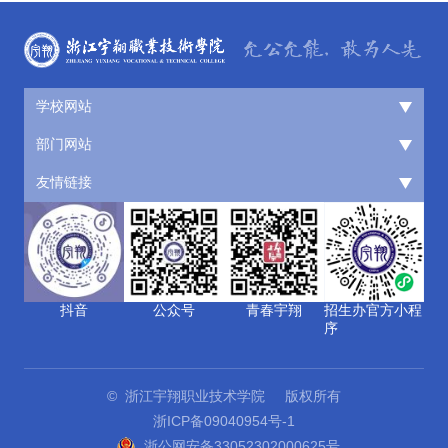
学校网站
部门网站
友情链接
抖音
公众号
青春宇翔
招生办官方小程
序
© 浙江宇翔职业技术学院 版权所有
浙ICP备09040954号-1
浙公网安备33052302000625号