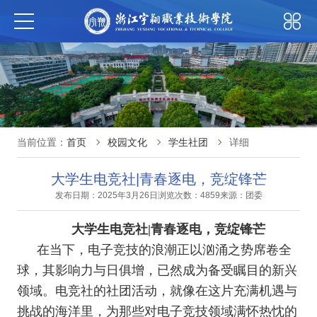
当前位置：
首页
校园文化
学生社团
详细
大学生电竞社|青春逐电，竞绽锋芒
发布日期：2025年3月26日
浏览次数：4859
来源：团委
大学生电竞社
|
青春逐电，竞绽锋芒
在当下，电子竞技的浪潮正以汹涌之势席卷全
球，其影响力与日俱增，已然成为备受瞩目的新兴
领域。电竞社的社团活动，就像在这片充满机遇与
挑战的海洋里，为那些对电子竞技领域满怀热忱的