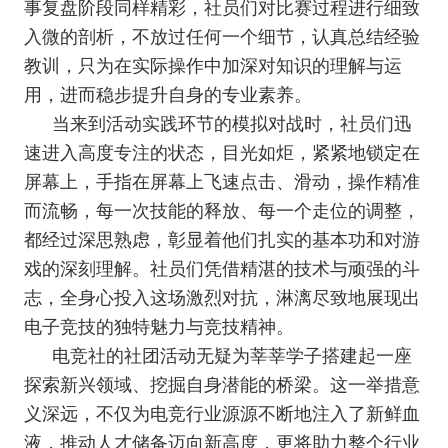
事复盘阶段同样精彩，社员们对比赛过程进行细致
入微的剖析，不放过任何一个细节，认真总结经验
教训，只为在实际操作中加深对知识的理解与运
用，进而稳步提升自身的专业素养。
当来到活动实践环节的模拟对战时，社员们迅
速进入高度专注的状态，目光如炬，紧紧地锁定在
屏幕上，手指在屏幕上飞速点击、滑动，操作精准
而流畅，每一次技能的释放、每一个走位的调整，
都经过深思熟虑，彰显着他们扎实的基本功和对游
戏的深刻理解。社员们凭借精湛的技术与顽强的斗
志，全身心投入这场激烈对抗，淋漓尽致地展现出
电子竞技的独特魅力与竞技精神。
电竞社的社团活动无疑为莘莘学子搭建起一座
探索新兴领域、挖掘自身潜能的桥梁。这一举措意
义深远，不仅为电竞行业源源不断地注入了新鲜血
液，推动人才储备迈向新高度，更将助力整个行业