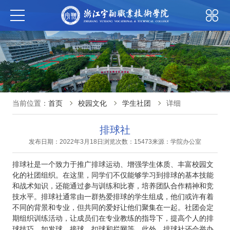
当前位置：
首页
校园文化
学生社团
详细
排球社
发布日期：2022年3月18日
浏览次数：15473
来源：学院办公室
排球社是一个致力于推广排球运动、增强学生体质、丰富校园文
化的社团组织。在这里，同学们不仅能够学习到排球的基本技能
和战术知识，还能通过参与训练和比赛，培养团队合作精神和竞
技水平。排球社通常由一群热爱排球的学生组成，他们或许有着
不同的背景和专业，但共同的爱好让他们聚集在一起。社团会定
期组织训练活动，让成员们在专业教练的指导下，提高个人的排
球技巧，如发球、接球、扣球和拦网等。此外，排球社还会举办