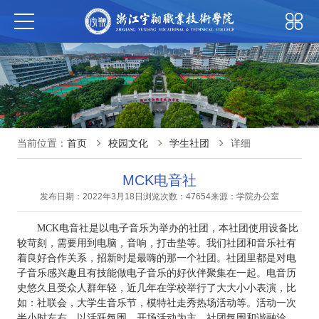
当前位置：
首页
校园文化
学生社团
详细
MCK电音社
发布日期：2022年3月18日
浏览次数：47654
来源：学院办公室
MCK
电音社是以电子音乐为举办的社团，本社团使用设备比
较苛刻，需要用到电脑，音响，打击垫等。我们社团和音乐社有
着良好合作关系，招新时是最嗨的那一个社团。社团里都是对电
子音乐感兴趣且有技能做电子音乐的好伙伴聚集在一起。电音历
史悠久且受众人群年轻，近几年在学校举行了大大小小表演，比
如：社联会，大学生音乐节，模特社走秀热场活动等。活动一次
半小时左右，以活跃氛围，开场活动为主。社团氛围和谐融洽，