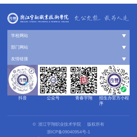
学校网站
部门网站
友情链接
抖音
公众号
青春宇翔
招生办官方小程
序
© 浙江宇翔职业技术学院 版权所有
浙ICP备09040954号-1