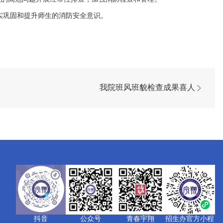
实巩固和提升师生的消防安全意识。
我院班风班貌检查成果喜人
抖音
公众号
青春宇翔
招生办官方小程